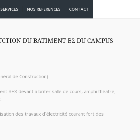
SERVICES
NOS REFERENCES
CONTACT
UCTION DU BATIMENT B2 DU CAMPUS
néral de Construction)
ent R+3 devant a briter salle de cours, amphi théâtre,
.
lisation des travaux d`électricité courant fort des