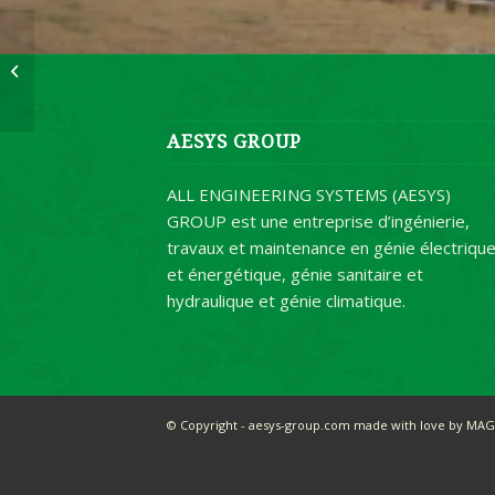
COMPLEXE SPORTIF
OLEMBE YAOUNDE
AESYS GROUP
ALL ENGINEERING SYSTEMS (AESYS)
GROUP est une entreprise d’ingénierie,
travaux et maintenance en génie électriqu
et énergétique, génie sanitaire et
hydraulique et génie climatique.
© Copyright - aesys-group.com made with love by MAG